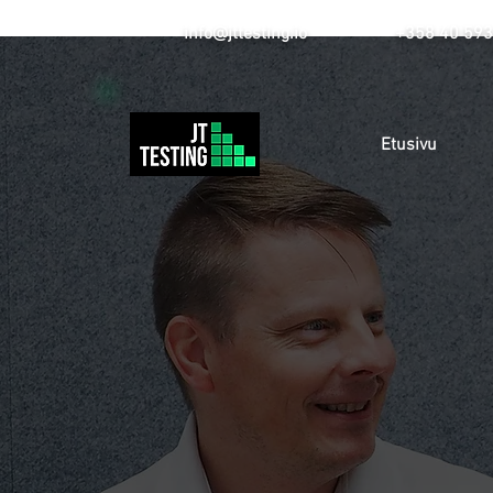
info@jttesting.io
+358 40 593
Etusivu