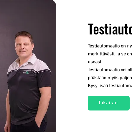
Testiaut
Testiautomaatio on ny
merkittävästi, ja se o
useasti.
Testiautomaatio voi ol
päästään myös paljon
Kysy lisää testiauto
Takaisin