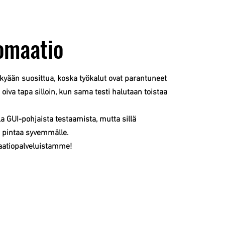
omaatio
kyään suosittua, koska työkalut ovat parantuneet
n oiva tapa silloin, kun sama testi halutaan toistaa
la GUI-pohjaista testaamista, mutta sillä
 pintaa syvemmälle.
maatiopalveluistamme!