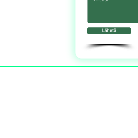
400
Lähetä
land.
 (Apix) tunnus:
27487