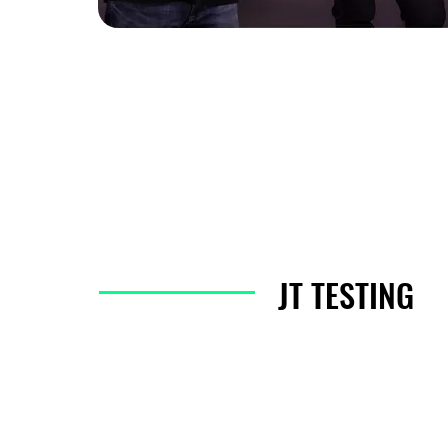
JT TESTING
JT TESTING
Ota yhtey