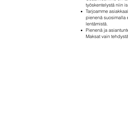
työskentelystä niin 
Tarjoamme asiakkaall
pienenä suosimalla et
lentämistä.
Pienenä ja asiantunt
Maksat vain tehdystä