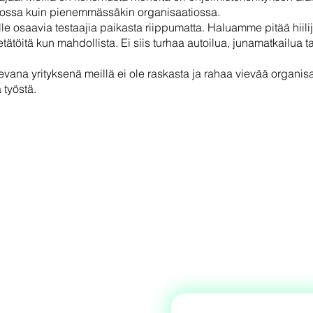
isossa kuin pienemmässäkin organisaatiossa.
e osaavia testaajia paikasta riippumatta. Haluamme pitää hiilij
ätöitä kun mahdollista. Ei siis turhaa autoilua, junamatkailua ta
evana yrityksenä meillä ei ole raskasta ja rahaa vievää organisa
 työstä.