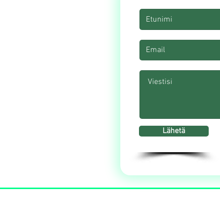
ttä
400
Lähetä