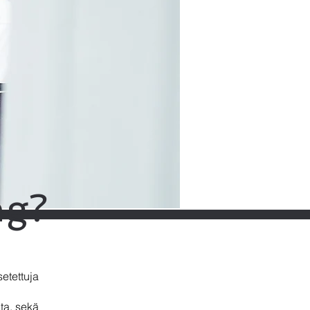
ng?
setettuja
ta, sekä