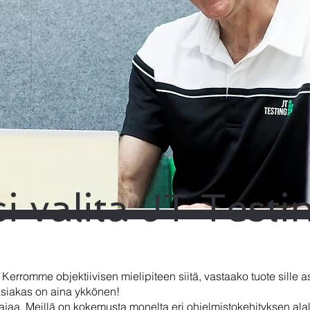
i valita JT Testi
 Kerromme objektiivisen mielipiteen siitä, vastaako tuote sille a
asiakas on aina ykkönen!
aa. Meillä on kokemusta monelta eri ohjelmistokehityksen alal