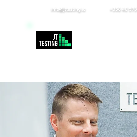
info@jttesting.io
+358 40 593
Etusivu