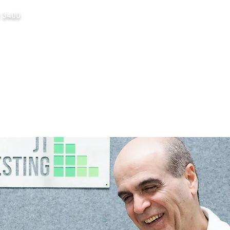
 3400
Miksi me?
Palvelumme
Yhteydenotto
Ty