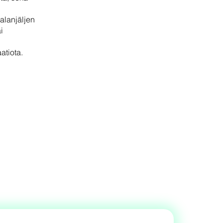
alanjäljen
i
atiota.